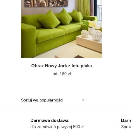
wybrać
na
stronie
produktu
Obraz Nowy Jork z lotu ptaka
Ten
od:
180
zł
produkt
ma
wiele
wariantów.
Opcje
można
wybrać
Darmowa dostawa
Darm
na
dla zamówień powyżej 500 zł
Spraw