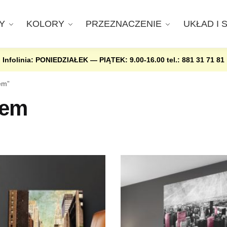
Y
KOLORY
PRZEZNACZENIE
UKŁAD I 
Infolinia: PONIEDZIAŁEK — PIĄTEK: 9.00-16.00
tel.: 881 31 71 81
em”
nem