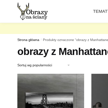
Skip
Skip
to
to
TEMAT
navigation
content
Strona główna
/
Produkty oznaczone “obrazy z Manhattan
obrazy z Manhatta