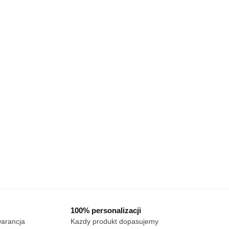
ktu
produktu
100% personalizacji
warancja
Kazdy produkt dopasujemy