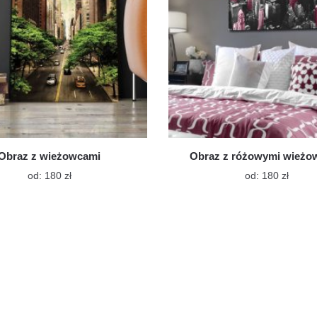
Obraz z wieżowcami
Obraz z różowymi wieżo
Ten
Ten
od:
180
zł
od:
180
zł
produkt
produk
ma
ma
wiele
wiele
wariantów.
warian
Opcje
Opcje
można
możn
wybrać
wybra
na
na
stronie
stroni