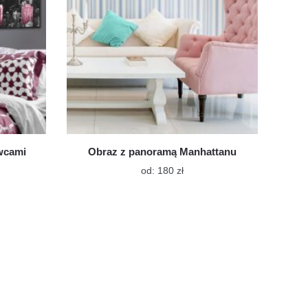
wcami
Obraz z panoramą Manhattanu
Ten
od:
180
zł
t
produkt
ma
wiele
tów.
wariantów.
Opcje
a
można
ć
wybrać
na
e
stronie