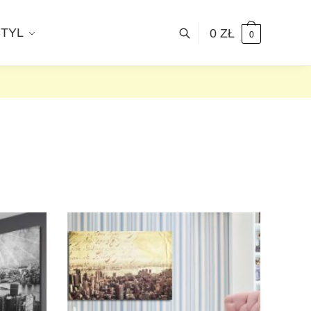
STYL
0
ZŁ
0