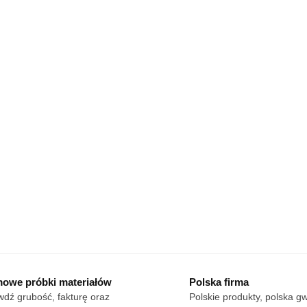
produktu
produ
owe próbki materiałów
Polska firma
dź grubość, fakturę oraz
Polskie produkty, polska g