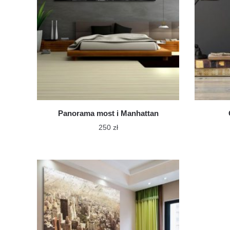
Panorama most i Manhattan
250
zł
Ten
produkt
ma
wiele
wariantów.
Opcje
można