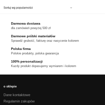
ma
wiele
wariantów.
Opcje
można
Darmowa dostawa
wybrać
dla zamówień powyżej 500 zł
na
stronie
Darmowe próbki materiałów
produktu
Sprawdź grubość, fakturę oraz nasycenie kolorem
Polska firma
Polskie produkty, polska gwarancja
100% personalizacji
Kazdy produkt dopasujemy wymiarem i kolorem
o sklepie
Dane kontaktowe
Regulamin zakupów