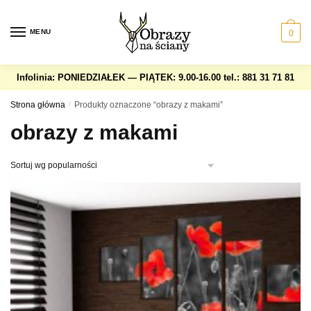
Skip
Skip
to
to
MENU
0
navigation
content
Infolinia: PONIEDZIAŁEK — PIĄTEK: 9.00-16.00
tel.: 881 31 71 81
Strona główna
/
Produkty oznaczone “obrazy z makami”
obrazy z makami