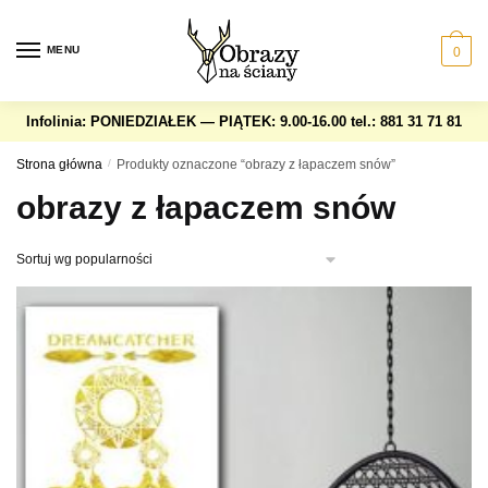
Skip
Skip
to
to
MENU
0
navigation
content
Infolinia: PONIEDZIAŁEK — PIĄTEK: 9.00-16.00
tel.: 881 31 71 81
Strona główna
/
Produkty oznaczone “obrazy z łapaczem snów”
obrazy z łapaczem snów