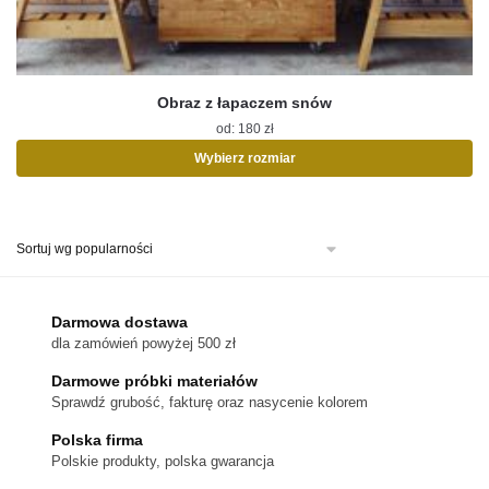
Obraz z łapaczem snów
od:
180
zł
Wybierz rozmiar
Ten
produkt
ma
wiele
wariantów.
Opcje
można
Darmowa dostawa
wybrać
dla zamówień powyżej 500 zł
na
stronie
Darmowe próbki materiałów
produktu
Sprawdź grubość, fakturę oraz nasycenie kolorem
Polska firma
Polskie produkty, polska gwarancja