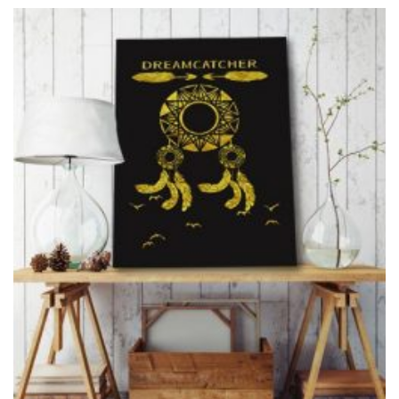
ma
wiele
wariantów.
Opcje
można
wybrać
na
stronie
produktu