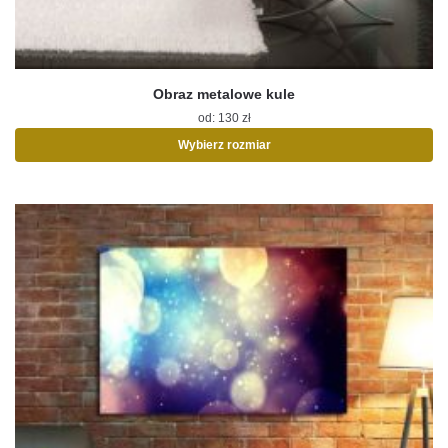
Obraz metalowe kule
od:
130
zł
Wybierz rozmiar
Ten
produkt
ma
wiele
wariantów.
Opcje
można
wybrać
na
stronie
produktu