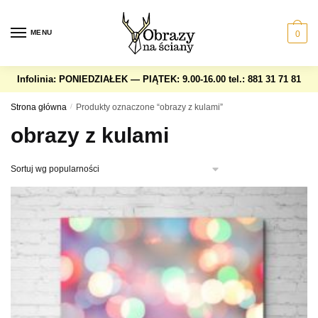
Skip
Skip
to
to
MENU
0
navigation
content
Infolinia: PONIEDZIAŁEK — PIĄTEK: 9.00-16.00
tel.: 881 31 71 81
Strona główna
/
Produkty oznaczone “obrazy z kulami”
obrazy z kulami