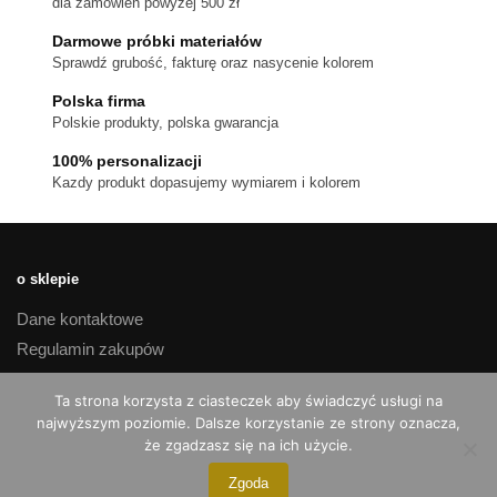
dla zamówień powyżej 500 zł
na
stronie
Darmowe próbki materiałów
produktu
Sprawdź grubość, fakturę oraz nasycenie kolorem
Polska firma
Polskie produkty, polska gwarancja
100% personalizacji
Kazdy produkt dopasujemy wymiarem i kolorem
o sklepie
Dane kontaktowe
Regulamin zakupów
Polityka prywatności
Ta strona korzysta z ciasteczek aby świadczyć usługi na
Czas realizacji i koszty dostawy
najwyższym poziomie. Dalsze korzystanie ze strony oznacza,
Reklamacje i zwroty
że zgadzasz się na ich użycie.
Zgoda