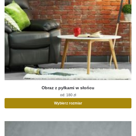
Obraz z pyłkami w słońcu
od:
180
zł
Wybierz rozmiar
Ten
produkt
ma
wiele
wariantów.