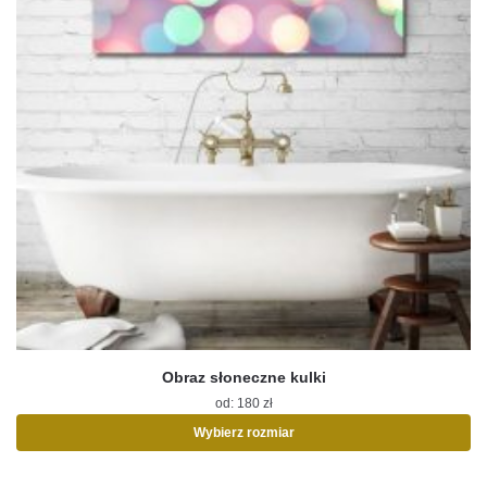
Obraz słoneczne kulki
od:
180
zł
Wybierz rozmiar
Ten
produkt