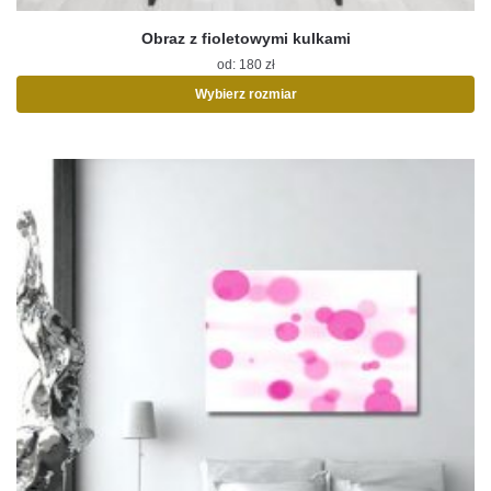
Obraz z fioletowymi kulkami
od:
180
zł
Wybierz rozmiar
Ten
produkt
ma
wiele
wariantów.
Opcje
można
wybrać
na
stronie
produktu