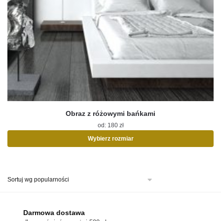
Obraz z różowymi bańkami
od:
180
zł
Wybierz rozmiar
Ten
produkt
ma
wiele
wariantów.
Opcje
można
Darmowa dostawa
wybrać