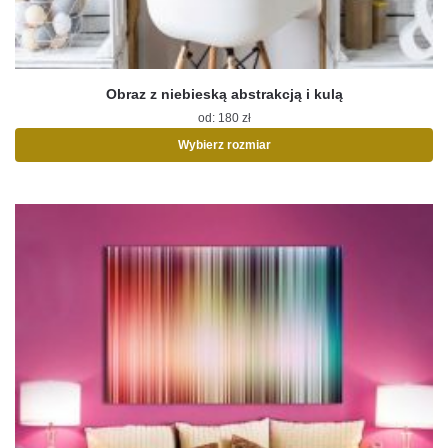
Obraz z niebieską abstrakcją i kulą
od:
180
zł
Wybierz rozmiar
Ten
produkt
ma
wiele
wariantów.
Opcje
można
wybrać
na
stronie
produktu