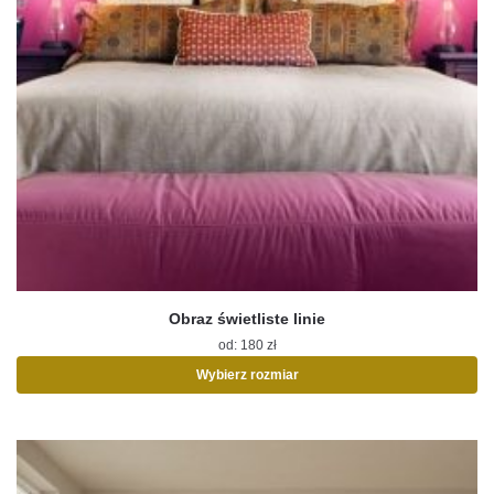
Obraz świetliste linie
od:
180
zł
Wybierz rozmiar
Ten
produkt
ma
wiele
wariantów.