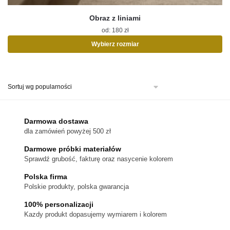
Obraz z liniami
od:
180
zł
Wybierz rozmiar
Ten
produkt
ma
wiele
wariantów.
Opcje
można
Darmowa dostawa
wybrać
dla zamówień powyżej 500 zł
na
stronie
Darmowe próbki materiałów
produktu
Sprawdź grubość, fakturę oraz nasycenie kolorem
Polska firma
Polskie produkty, polska gwarancja
100% personalizacji
Kazdy produkt dopasujemy wymiarem i kolorem