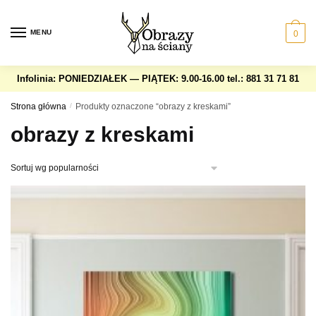
Skip
Skip
to
to
MENU
0
navigation
content
Infolinia: PONIEDZIAŁEK — PIĄTEK: 9.00-16.00
tel.: 881 31 71 81
Strona główna
/
Produkty oznaczone “obrazy z kreskami”
obrazy z kreskami