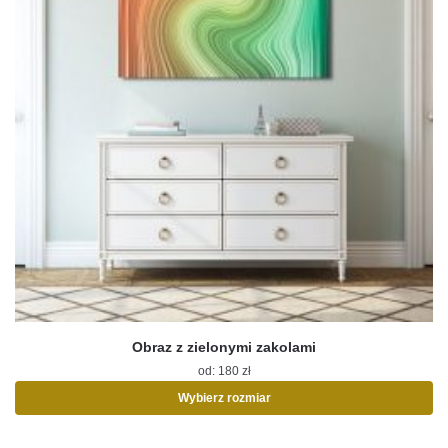
Obraz z zielonymi zakolami
od:
180
zł
Wybierz rozmiar
Ten
produkt