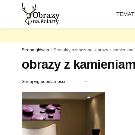
Skip
Skip
to
to
TEMAT
navigation
content
Strona główna
/
Produkty oznaczone “obrazy z kamieniami
obrazy z kamieniam