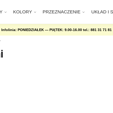
Y
KOLORY
PRZEZNACZENIE
UKŁAD I 
Infolinia: PONIEDZIAŁEK — PIĄTEK: 9.00-16.00
tel.: 881 31 71 81
”
i