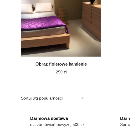
Obraz fioletowe kamienie
250
zł
Ten
produkt
ma
wiele
wariantów.
Darmowa dostawa
Opcje
Darm
dla zamówień powyżej 500 zł
Spraw
można