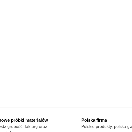
owe próbki materiałów
Polska firma
dź grubość, fakturę oraz
Polskie produkty, polska g