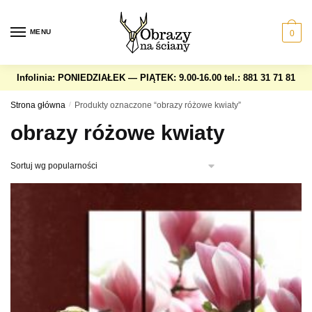
Skip
Skip
to
to
MENU
0
navigation
content
Infolinia: PONIEDZIAŁEK — PIĄTEK: 9.00-16.00
tel.: 881 31 71 81
Strona główna
/
Produkty oznaczone “obrazy różowe kwiaty”
obrazy różowe kwiaty