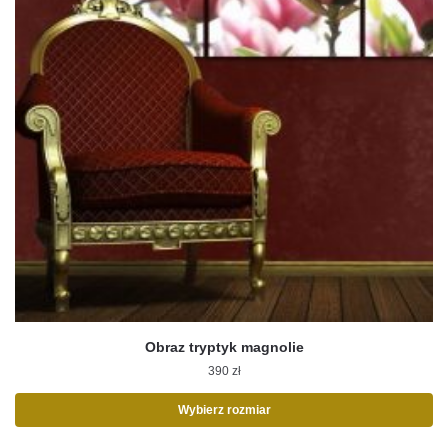
Obraz tryptyk magnolie
390
zł
Wybierz rozmiar
Ten