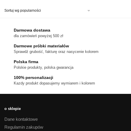
produkt
ma
wiele
wariantów.
Darmowa dostawa
Opcje
dla zamówień powyżej 500 zł
można
Darmowe próbki materiałów
wybrać
Sprawdź grubość, fakturę oraz nasycenie kolorem
na
stronie
Polska firma
Polskie produkty, polska gwarancja
produktu
100% personalizacji
Kazdy produkt dopasujemy wymiarem i kolorem
o sklepie
Dane kontaktowe
Regulamin zakupów