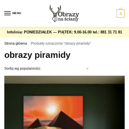
Skip
Skip
to
to
MENU
0
navigation
content
Infolinia: PONIEDZIAŁEK — PIĄTEK: 9.00-16.00
tel.: 881 31 71 81
Strona główna
/
Produkty oznaczone “obrazy piramidy”
obrazy piramidy