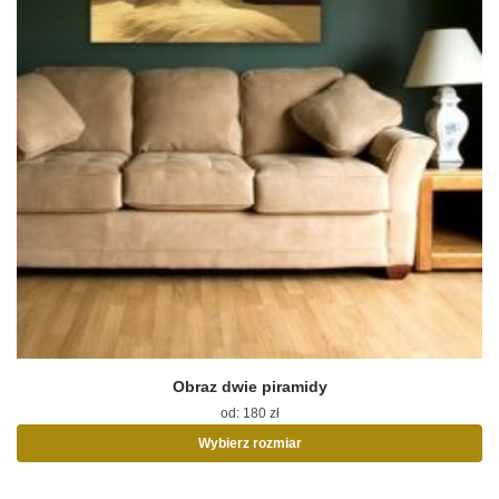
Obraz dwie piramidy
od:
180
zł
Wybierz rozmiar
Ten
produkt