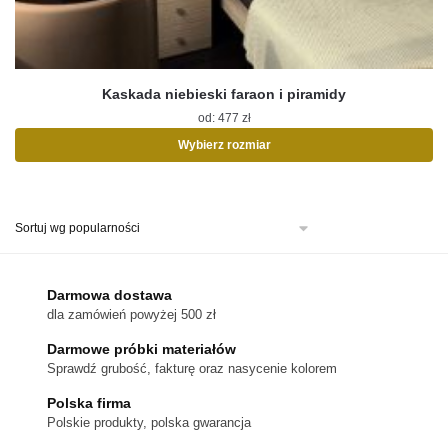
Kaskada niebieski faraon i piramidy
od:
477
zł
Wybierz rozmiar
Ten
produkt
ma
wiele
wariantów.
Opcje
można
Darmowa dostawa
wybrać
dla zamówień powyżej 500 zł
na
stronie
Darmowe próbki materiałów
produktu
Sprawdź grubość, fakturę oraz nasycenie kolorem
Polska firma
Polskie produkty, polska gwarancja