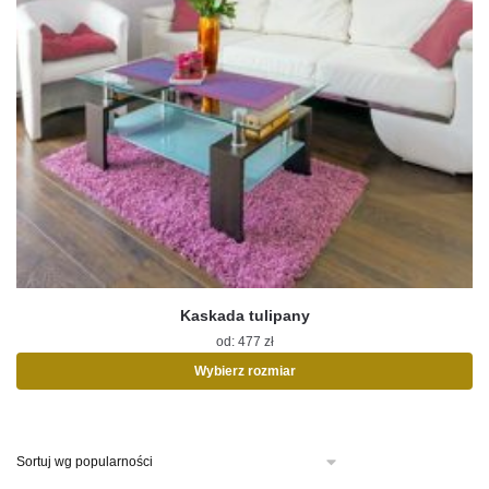
Kaskada tulipany
od:
477
zł
Wybierz rozmiar
Ten
produkt
ma
wiele
wariantów.