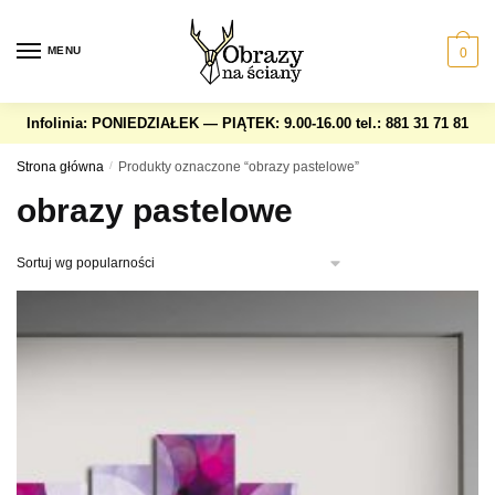
Skip
Skip
to
to
MENU
0
navigation
content
Infolinia: PONIEDZIAŁEK — PIĄTEK: 9.00-16.00
tel.: 881 31 71 81
Strona główna
/
Produkty oznaczone “obrazy pastelowe”
obrazy pastelowe