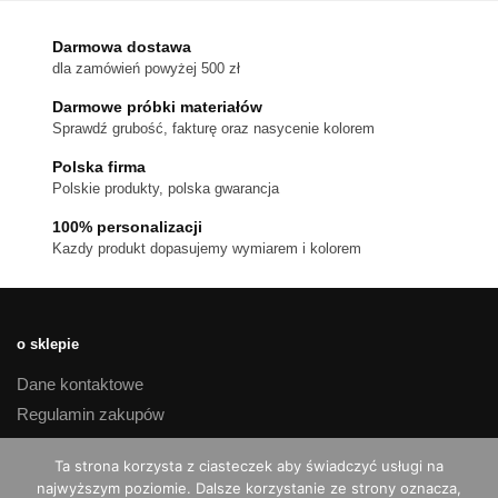
Opcje
można
Darmowa dostawa
wybrać
dla zamówień powyżej 500 zł
na
stronie
Darmowe próbki materiałów
produktu
Sprawdź grubość, fakturę oraz nasycenie kolorem
Polska firma
Polskie produkty, polska gwarancja
100% personalizacji
Kazdy produkt dopasujemy wymiarem i kolorem
o sklepie
Dane kontaktowe
Regulamin zakupów
Polityka prywatności
Ta strona korzysta z ciasteczek aby świadczyć usługi na
Czas realizacji i koszty dostawy
najwyższym poziomie. Dalsze korzystanie ze strony oznacza,