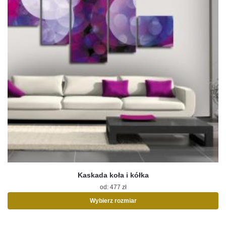
Kaskada koła i kółka
od:
477
zł
Wybierz rozmiar
Ten
produkt