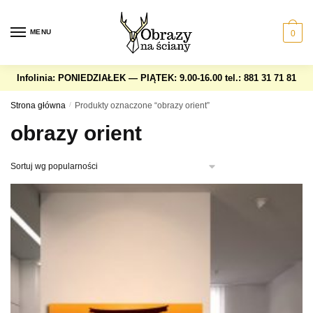
Skip
Skip
to
to
MENU
0
navigation
content
Infolinia: PONIEDZIAŁEK — PIĄTEK: 9.00-16.00
tel.: 881 31 71 81
Strona główna
/
Produkty oznaczone “obrazy orient”
obrazy orient