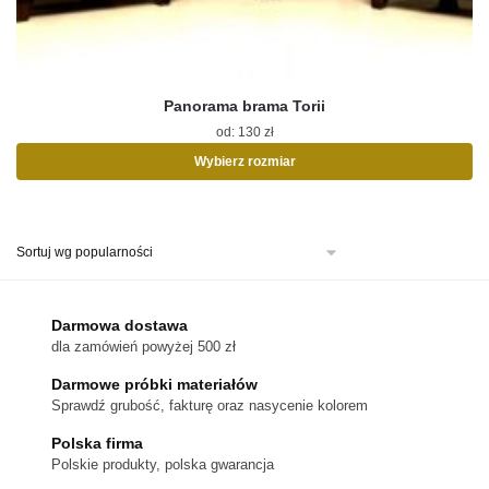
Panorama brama Torii
od:
130
zł
Wybierz rozmiar
Ten
produkt
ma
wiele
wariantów.
Opcje
można
Darmowa dostawa
wybrać
dla zamówień powyżej 500 zł
na
stronie
Darmowe próbki materiałów
produktu
Sprawdź grubość, fakturę oraz nasycenie kolorem
Polska firma
Polskie produkty, polska gwarancja