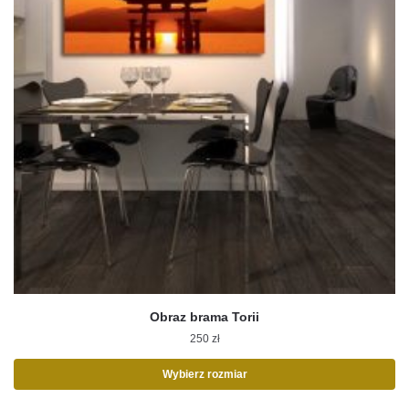
Obraz brama Torii
250
zł
Wybierz rozmiar
Ten