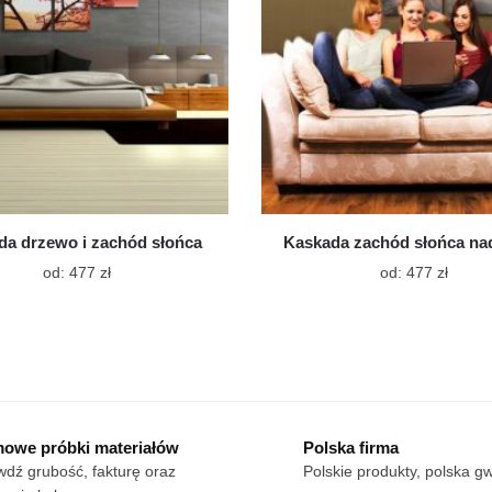
da drzewo i zachód słońca
Kaskada zachód słońca na
Ten
Ten
od:
477
zł
od:
477
zł
produkt
produk
ma
ma
wiele
wiele
wariantów.
warian
Opcje
Opcje
można
możn
wybrać
wybra
owe próbki materiałów
Polska firma
na
na
dź grubość, fakturę oraz
Polskie produkty, polska g
stronie
stroni