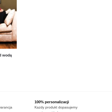
d wodą
t
tów.
a
ć
100% personalizacji
warancja
Kazdy produkt dopasujemy
e