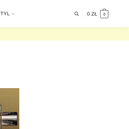
STYL
0
ZŁ
0