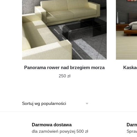
Panorama rower nad brzegiem morza
Kaska
250
zł
Ten
produkt
ma
wiele
wariantów.
Darmowa dostawa
Opcje
Darm
dla zamówień powyżej 500 zł
Spraw
można