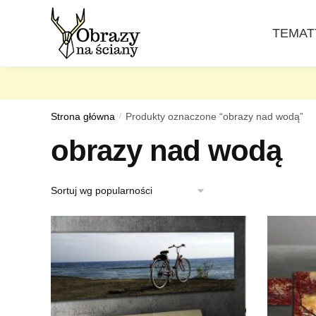
Skip
Skip
to
to
TEMAT
navigation
content
Strona główna
/
Produkty oznaczone “obrazy nad wodą”
obrazy nad wodą