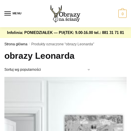
Skip
Skip
to
to
MENU
0
navigation
content
Infolinia: PONIEDZIAŁEK — PIĄTEK: 9.00-16.00
tel.: 881 31 71 81
Strona główna
/
Produkty oznaczone “obrazy Leonarda”
obrazy Leonarda