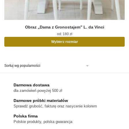
Obraz „Dama z Gronostajem” L. da Vinci
od:
180
zł
Wybierz rozmiar
Ten
produkt
ma
wiele
wariantów.
Opcje
można
Darmowa dostawa
wybrać
dla zamówień powyżej 500 zł
na
stronie
Darmowe próbki materiałów
produktu
Sprawdź grubość, fakturę oraz nasycenie kolorem
Polska firma
Polskie produkty, polska gwarancja