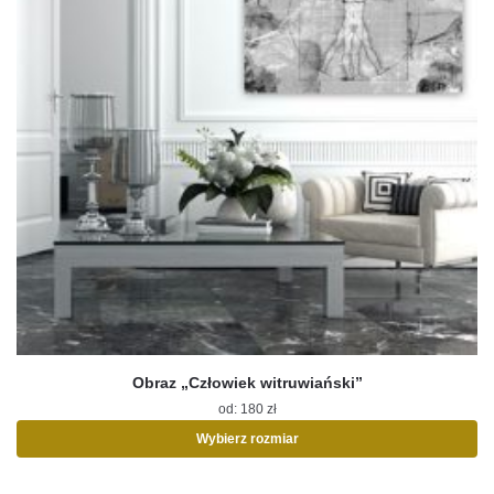
Obraz „Człowiek witruwiański”
od:
180
zł
Wybierz rozmiar
Ten
produkt