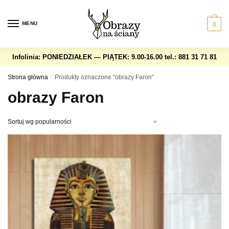
Skip
Skip
to
to
MENU
0
navigation
content
Infolinia: PONIEDZIAŁEK — PIĄTEK: 9.00-16.00
tel.: 881 31 71 81
Strona główna
/
Produkty oznaczone “obrazy Faron”
obrazy Faron