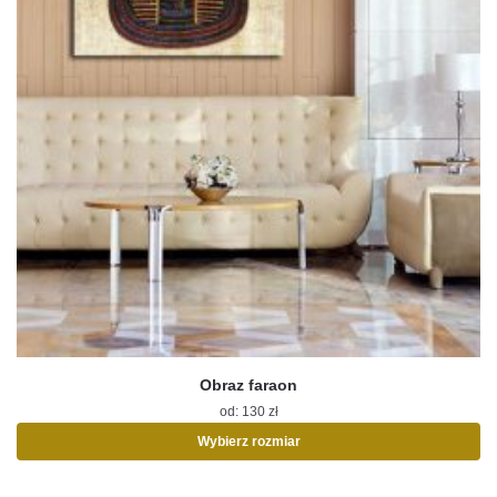
Obraz faraon
od:
130
zł
Wybierz rozmiar
Ten
produkt