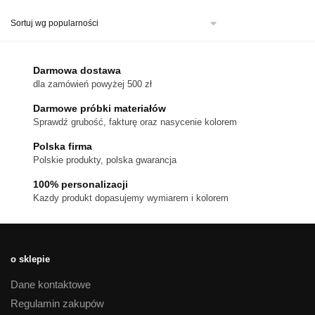
ma
wiele
wariantów.
Opcje
można
Darmowa dostawa
wybrać
dla zamówień powyżej 500 zł
na
stronie
Darmowe próbki materiałów
produktu
Sprawdź grubość, fakturę oraz nasycenie kolorem
Polska firma
Polskie produkty, polska gwarancja
100% personalizacji
Kazdy produkt dopasujemy wymiarem i kolorem
o sklepie
Dane kontaktowe
Regulamin zakupów