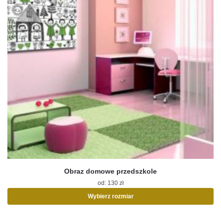
Obraz domowe przedszkole
od:
130
zł
Wybierz rozmiar
Ten
produkt