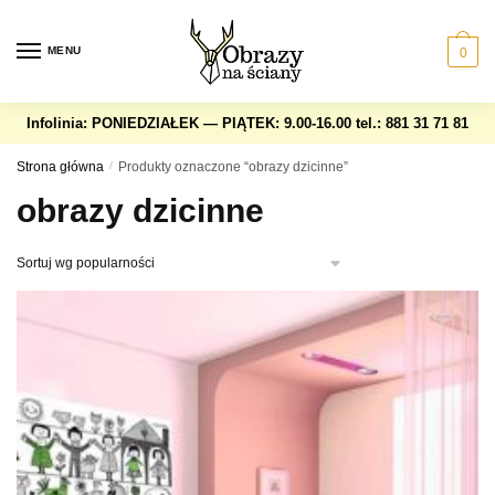
Skip
Skip
to
to
MENU
0
navigation
content
Infolinia: PONIEDZIAŁEK — PIĄTEK: 9.00-16.00
tel.: 881 31 71 81
Strona główna
/
Produkty oznaczone “obrazy dzicinne”
obrazy dzicinne