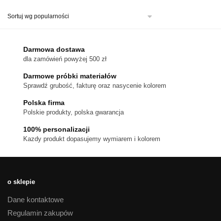
ma
wiele
wariantów.
Opcje
można
Darmowa dostawa
wybrać
dla zamówień powyżej 500 zł
na
stronie
Darmowe próbki materiałów
produktu
Sprawdź grubość, fakturę oraz nasycenie kolorem
Polska firma
Polskie produkty, polska gwarancja
100% personalizacji
Kazdy produkt dopasujemy wymiarem i kolorem
o sklepie
Dane kontaktowe
Regulamin zakupów