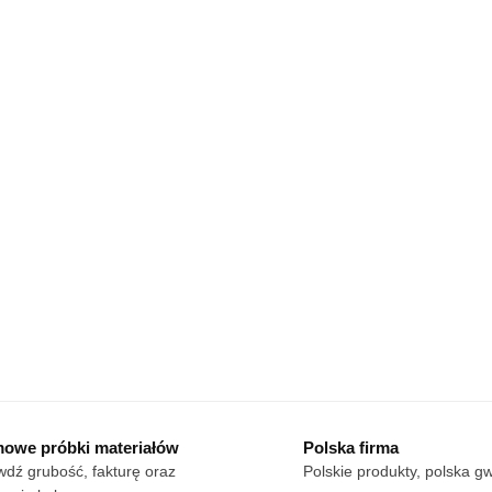
owe próbki materiałów
Polska firma
dź grubość, fakturę oraz
Polskie produkty, polska g