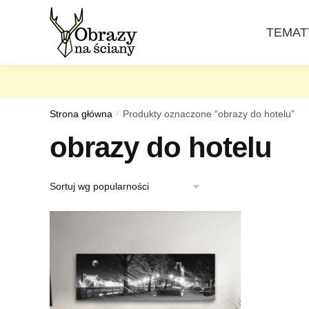
Skip
Skip
to
to
TEMAT
navigation
content
Strona główna
/
Produkty oznaczone “obrazy do hotelu”
obrazy do hotelu