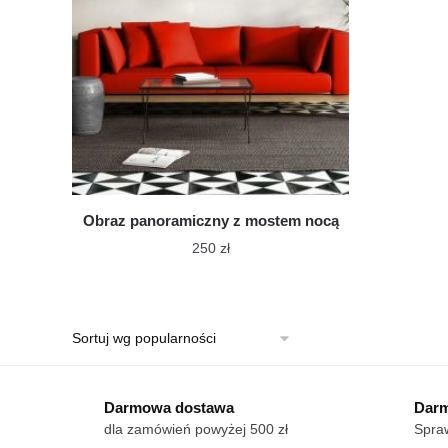
Obraz panoramiczny z mostem nocą
250
zł
Ten
produkt
ma
wiele
wariantów.
Darmowa dostawa
Opcje
Darm
dla zamówień powyżej 500 zł
Spraw
można