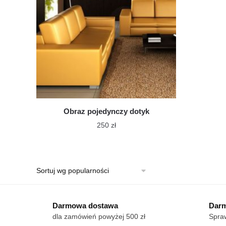
Obraz pojedynczy dotyk
250
zł
Ten
produkt
ma
wiele
wariantów.
Darmowa dostawa
Opcje
Darm
dla zamówień powyżej 500 zł
Spraw
można