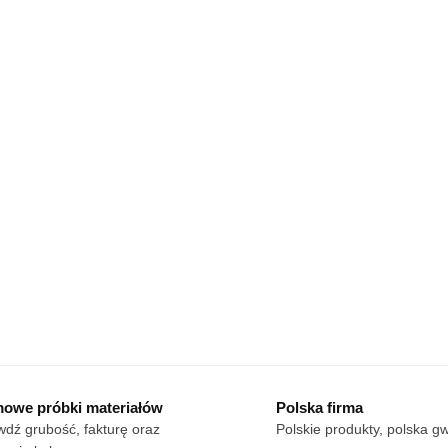
owe próbki materiałów
Polska firma
dź grubość, fakturę oraz
Polskie produkty, polska g