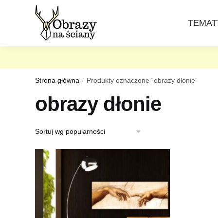
Skip
Skip
to
to
TEMAT
navigation
content
Strona główna
/
Produkty oznaczone “obrazy dłonie”
obrazy dłonie