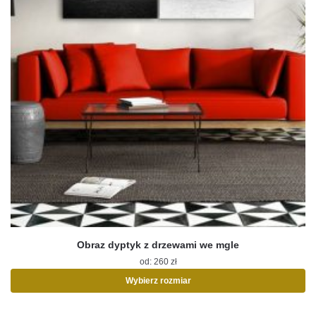
Obraz dyptyk z drzewami we mgle
od:
260
zł
Wybierz rozmiar
Ten
produkt