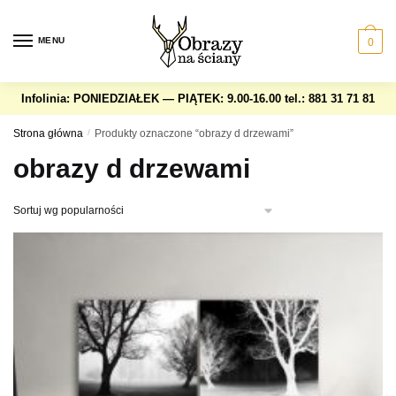
Skip
Skip
to
to
MENU
0
navigation
content
Infolinia: PONIEDZIAŁEK — PIĄTEK: 9.00-16.00
tel.: 881 31 71 81
Strona główna
/
Produkty oznaczone “obrazy d drzewami”
obrazy d drzewami