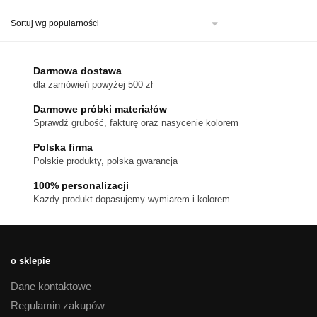
ma
wiele
wariantów.
Opcje
można
Darmowa dostawa
wybrać
dla zamówień powyżej 500 zł
na
stronie
Darmowe próbki materiałów
produktu
Sprawdź grubość, fakturę oraz nasycenie kolorem
Polska firma
Polskie produkty, polska gwarancja
100% personalizacji
Kazdy produkt dopasujemy wymiarem i kolorem
o sklepie
Dane kontaktowe
Regulamin zakupów