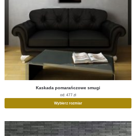
Kaskada pomarańczowe smugi
od:
477
zł
Wybierz rozmiar
Ten
produkt
ma
wiele
wariantów.