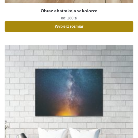
Obraz abstrakcja w kolorze
od:
180
zł
Wybierz rozmiar
Ten
produkt
ma
wiele
wariantów.
Opcje
można
wybrać
na
stronie
produktu