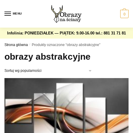
Skip
Skip
to
to
MENU
0
navigation
content
Infolinia: PONIEDZIAŁEK — PIĄTEK: 9.00-16.00
tel.: 881 31 71 81
Strona główna
/
Produkty oznaczone “obrazy abstrakcyjne”
obrazy abstrakcyjne