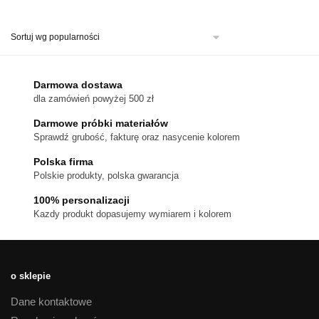
produkt
ma
wiele
wariantów.
Opcje
można
Darmowa dostawa
wybrać
dla zamówień powyżej 500 zł
na
stronie
Darmowe próbki materiałów
produktu
Sprawdź grubość, fakturę oraz nasycenie kolorem
Polska firma
Polskie produkty, polska gwarancja
100% personalizacji
Kazdy produkt dopasujemy wymiarem i kolorem
o sklepie
Dane kontaktowe