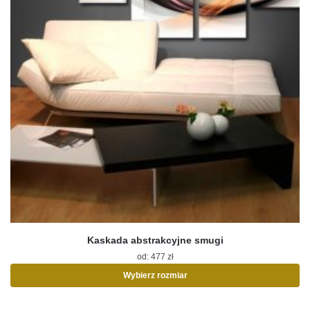
Kaskada abstrakcyjne smugi
od:
477
zł
Wybierz rozmiar
Ten
produkt