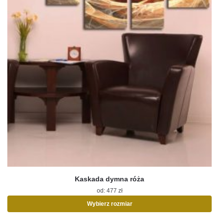
Kaskada dymna róża
od:
477
zł
Wybierz rozmiar
Ten