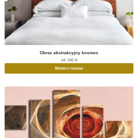
Obraz abstrakcyjny kosmos
od:
180
zł
Wybierz rozmiar
Ten
produkt
ma
wiele
wariantów.
Opcje
można
wybrać
na
stronie
produktu