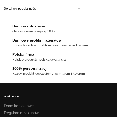
ma
wiele
wariantów.
Opcje
można
Darmowa dostawa
wybrać
dla zamówień powyżej 500 zł
na
stronie
Darmowe próbki materiałów
produktu
Sprawdź grubość, fakturę oraz nasycenie kolorem
Polska firma
Polskie produkty, polska gwarancja
100% personalizacji
Kazdy produkt dopasujemy wymiarem i kolorem
o sklepie
Dane kontaktowe
Regulamin zakupów