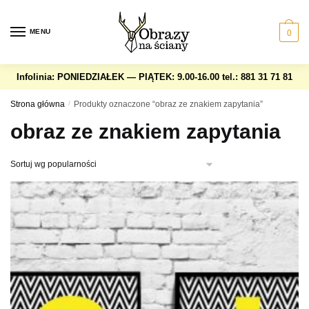
Skip
Skip
to
to
MENU
0
navigation
content
Infolinia: PONIEDZIAŁEK — PIĄTEK: 9.00-16.00
tel.: 881 31 71 81
Strona główna
/
Produkty oznaczone “obraz ze znakiem zapytania”
obraz ze znakiem zapytania