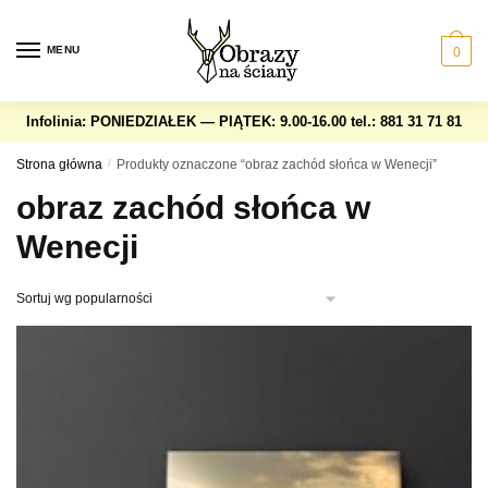
Skip
Skip
to
to
MENU
0
navigation
content
Infolinia: PONIEDZIAŁEK — PIĄTEK: 9.00-16.00
tel.: 881 31 71 81
Strona główna
/
Produkty oznaczone “obraz zachód słońca w Wenecji”
obraz zachód słońca w
Wenecji