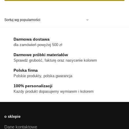
Ten
produkt
ma
wiele
wariantów.
Opcje
można
Darmowa dostawa
wybrać
dla zamówień powyżej 500 zł
na
stronie
Darmowe próbki materiałów
produktu
Sprawdź grubość, fakturę oraz nasycenie kolorem
Polska firma
Polskie produkty, polska gwarancja
100% personalizacji
Kazdy produkt dopasujemy wymiarem i kolorem
o sklepie
Dane kontaktowe