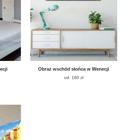
ecji
Obraz wschód słońca w Wenecji
Ten
od:
180
zł
t
produkt
ma
wiele
tów.
wariantów.
Opcje
a
można
ć
wybrać
na
e
stronie