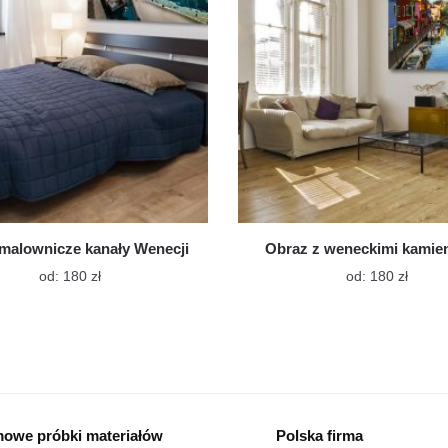
produktu
produ
malownicze kanały Wenecji
Obraz z weneckimi kamie
Ten
Ten
od:
180
zł
od:
180
zł
produkt
produk
ma
ma
wiele
wiele
wariantów.
warian
Opcje
Opcje
można
możn
wybrać
wybra
owe próbki materiałów
Polska firma