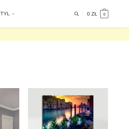
STYL
0
ZŁ
0