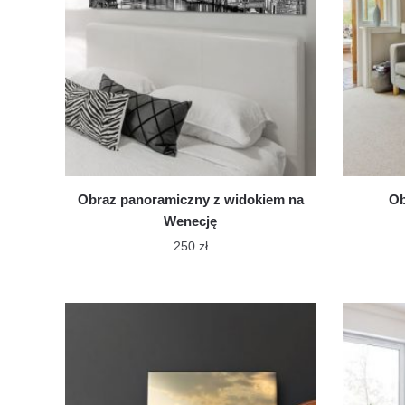
Obraz panoramiczny z widokiem na
Ob
Wenecję
250
zł
Ten
produkt
ma
wiele
wariantów.
Opcje