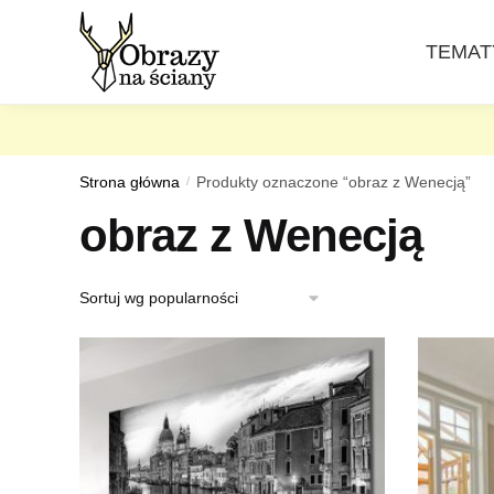
Skip
Skip
to
to
TEMAT
navigation
content
Strona główna
/
Produkty oznaczone “obraz z Wenecją”
obraz z Wenecją