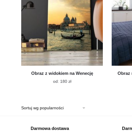
można
wybrać
na
stronie
produktu
Obraz z widokiem na Wenecję
Obraz 
Ten
od:
180
zł
produkt
ma
wiele
wariantów.
Opcje
można
wybrać
Darmowa dostawa
Darm