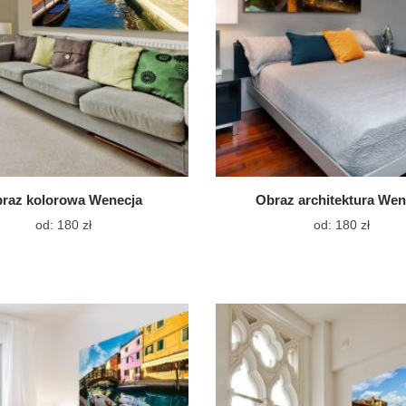
raz kolorowa Wenecja
Obraz architektura Wen
Ten
Ten
od:
180
zł
od:
180
zł
produkt
produk
ma
ma
wiele
wiele
wariantów.
warian
Opcje
Opcje
można
możn
wybrać
wybra
na
na
stronie
stroni