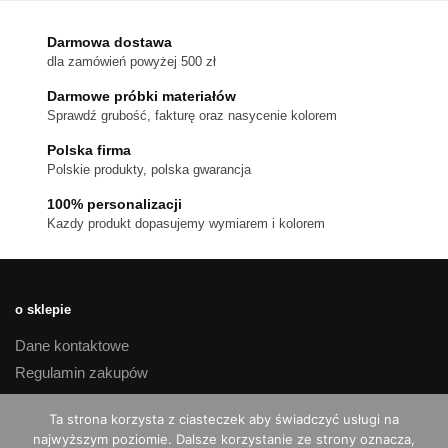
Opcje
można
Darmowa dostawa
wybrać
dla zamówień powyżej 500 zł
na
stronie
Darmowe próbki materiałów
produktu
Sprawdź grubość, fakturę oraz nasycenie kolorem
Polska firma
Polskie produkty, polska gwarancja
100% personalizacji
Kazdy produkt dopasujemy wymiarem i kolorem
o sklepie
Dane kontaktowe
Regulamin zakupów
Polityka prywatności
Ta strona korzysta z ciasteczek aby świadczyć usługi na
Czas realizacji i koszty dostawy
najwyższym poziomie. Dalsze korzystanie ze strony oznacza,