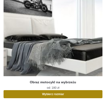
Obraz motocykl na wybrzeżu
od:
180
zł
Wybierz rozmiar
Ten
produkt