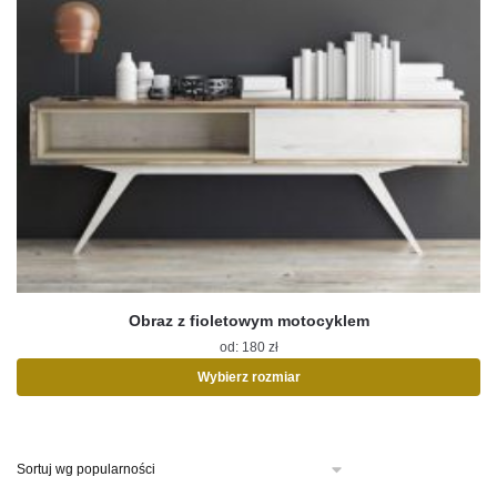
Obraz z fioletowym motocyklem
od:
180
zł
Wybierz rozmiar
Ten
produkt
ma
wiele
wariantów.