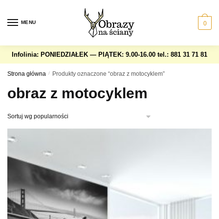
Skip
Skip
to
to
MENU
0
navigation
content
Infolinia: PONIEDZIAŁEK — PIĄTEK: 9.00-16.00
tel.: 881 31 71 81
Strona główna
/
Produkty oznaczone “obraz z motocyklem”
obraz z motocyklem