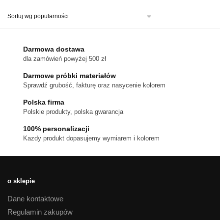
ma
wiele
wariantów.
Opcje
można
Darmowa dostawa
wybrać
dla zamówień powyżej 500 zł
na
stronie
Darmowe próbki materiałów
produktu
Sprawdź grubość, fakturę oraz nasycenie kolorem
Polska firma
Polskie produkty, polska gwarancja
100% personalizacji
Kazdy produkt dopasujemy wymiarem i kolorem
o sklepie
Dane kontaktowe
Regulamin zakupów