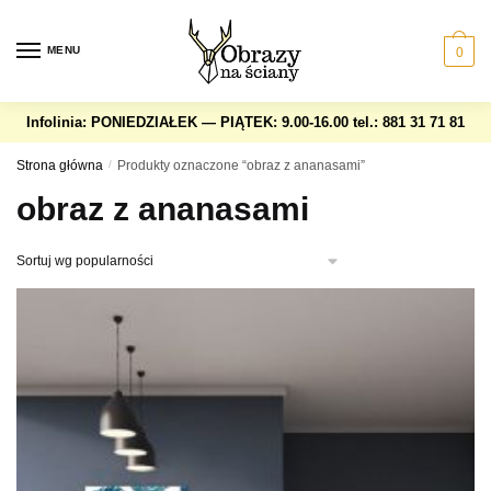
Skip
Skip
to
to
MENU
0
navigation
content
Infolinia: PONIEDZIAŁEK — PIĄTEK: 9.00-16.00
tel.: 881 31 71 81
Strona główna
/
Produkty oznaczone “obraz z ananasami”
obraz z ananasami