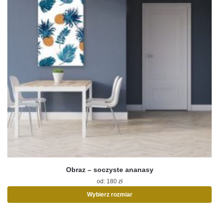
Obraz – soczyste ananasy
od:
180
zł
Wybierz rozmiar
Ten
produkt