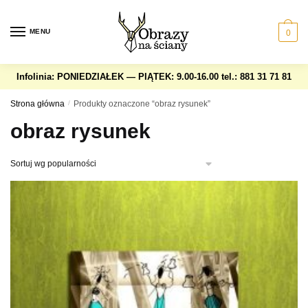
Skip
Skip
to
to
MENU
0
navigation
content
Infolinia: PONIEDZIAŁEK — PIĄTEK: 9.00-16.00
tel.: 881 31 71 81
Strona główna
/
Produkty oznaczone “obraz rysunek”
obraz rysunek