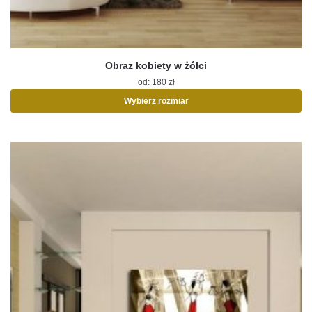
Obraz kobiety w żółci
od:
180
zł
Wybierz rozmiar
Ten
produkt
ma
wiele
wariantów.
Opcje
można
wybrać
na
stronie
produktu