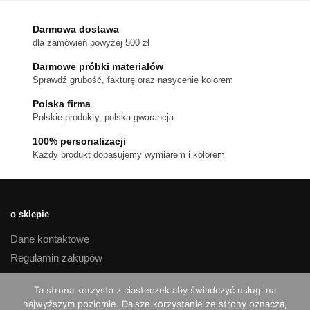
Opcje
można
Darmowa dostawa
wybrać
dla zamówień powyżej 500 zł
na
stronie
Darmowe próbki materiałów
produktu
Sprawdź grubość, fakturę oraz nasycenie kolorem
Polska firma
Polskie produkty, polska gwarancja
100% personalizacji
Kazdy produkt dopasujemy wymiarem i kolorem
o sklepie
Dane kontaktowe
Regulamin zakupów
Polityka prywatności
Ta strona korzysta z ciasteczek aby świadczyć usługi na
Czas realizacji i koszty dostawy
najwyższym poziomie. Dalsze korzystanie ze strony oznacza,