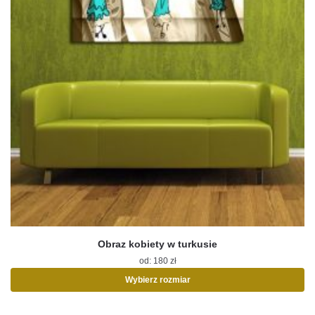
Obraz kobiety w turkusie
od:
180
zł
Wybierz rozmiar
Ten
produkt