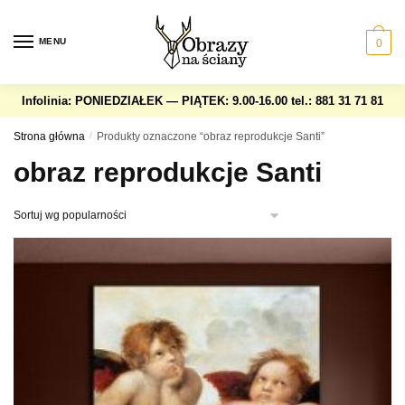
Skip
Skip
to
to
MENU
0
navigation
content
Infolinia: PONIEDZIAŁEK — PIĄTEK: 9.00-16.00
tel.: 881 31 71 81
Strona główna
/
Produkty oznaczone “obraz reprodukcje Santi”
obraz reprodukcje Santi