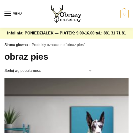
Skip
Skip
to
to
MENU
0
navigation
content
Infolinia: PONIEDZIAŁEK — PIĄTEK: 9.00-16.00
tel.: 881 31 71 81
Strona główna
/
Produkty oznaczone “obraz pies”
obraz pies