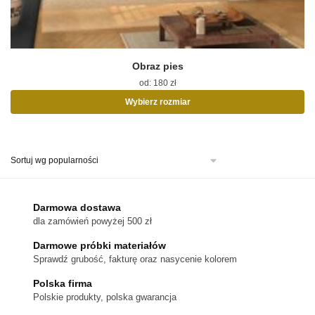
Obraz pies
od:
180
zł
Wybierz rozmiar
Ten
produkt
ma
wiele
wariantów.
Opcje
można
Darmowa dostawa
wybrać
dla zamówień powyżej 500 zł
na
stronie
Darmowe próbki materiałów
produktu
Sprawdź grubość, fakturę oraz nasycenie kolorem
Polska firma
Polskie produkty, polska gwarancja