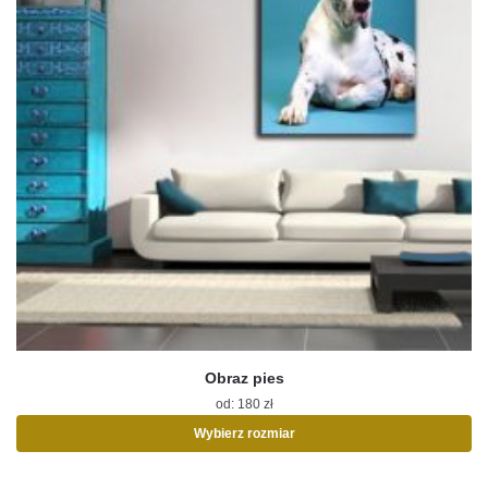
Obraz pies
od:
180
zł
Wybierz rozmiar
Ten
produkt