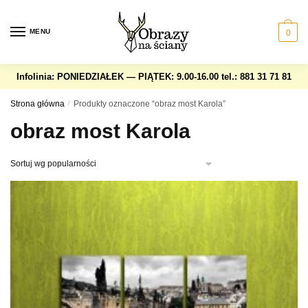
Skip
Skip
to
to
MENU
0
navigation
content
Infolinia: PONIEDZIAŁEK — PIĄTEK: 9.00-16.00
tel.: 881 31 71 81
Strona główna
/
Produkty oznaczone “obraz most Karola”
obraz most Karola