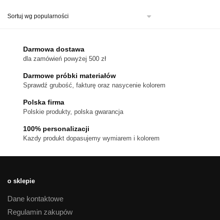
ma
wiele
wariantów.
Opcje
można
Darmowa dostawa
wybrać
dla zamówień powyżej 500 zł
na
stronie
Darmowe próbki materiałów
produktu
Sprawdź grubość, fakturę oraz nasycenie kolorem
Polska firma
Polskie produkty, polska gwarancja
100% personalizacji
Kazdy produkt dopasujemy wymiarem i kolorem
o sklepie
Dane kontaktowe
Regulamin zakupów