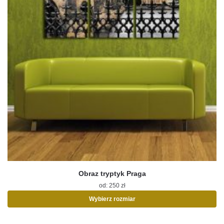
Obraz tryptyk Praga
od:
250
zł
Wybierz rozmiar
Ten
produkt