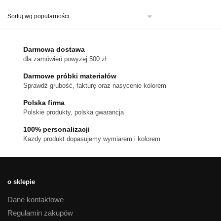
ma
wiele
wariantów.
Opcje
można
Darmowa dostawa
wybrać
dla zamówień powyżej 500 zł
na
stronie
Darmowe próbki materiałów
produktu
Sprawdź grubość, fakturę oraz nasycenie kolorem
Polska firma
Polskie produkty, polska gwarancja
100% personalizacji
Kazdy produkt dopasujemy wymiarem i kolorem
o sklepie
Dane kontaktowe
Regulamin zakupów