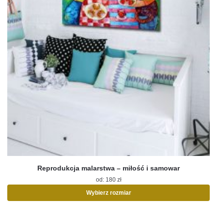
Reprodukcja malarstwa – miłość i samowar
od:
180
zł
Wybierz rozmiar
Ten
produkt