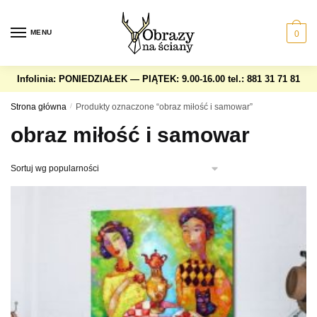
Skip
Skip
to
to
MENU
0
navigation
content
Infolinia: PONIEDZIAŁEK — PIĄTEK: 9.00-16.00
tel.: 881 31 71 81
Strona główna
/
Produkty oznaczone “obraz miłość i samowar”
obraz miłość i samowar