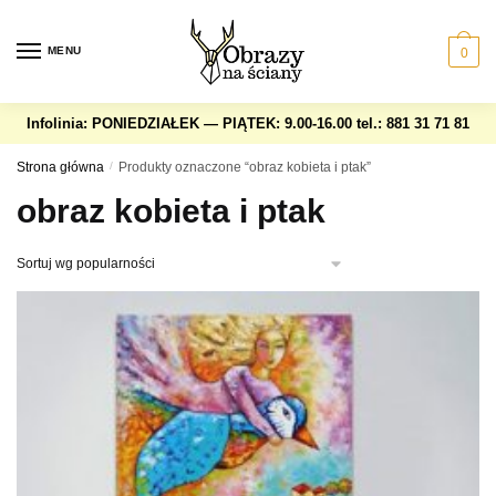
Skip
Skip
to
to
MENU
0
navigation
content
Infolinia: PONIEDZIAŁEK — PIĄTEK: 9.00-16.00
tel.: 881 31 71 81
Strona główna
/
Produkty oznaczone “obraz kobieta i ptak”
obraz kobieta i ptak