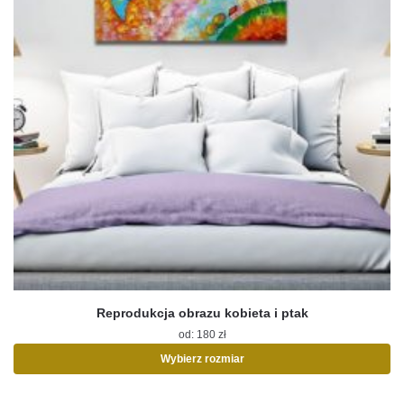
Reprodukcja obrazu kobieta i ptak
od:
180
zł
Wybierz rozmiar
Ten
produkt