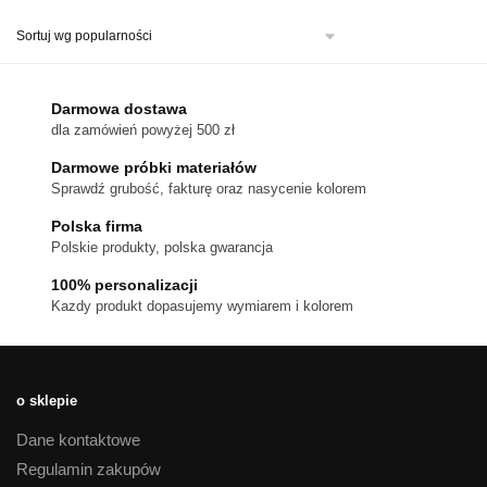
ma
wiele
wariantów.
Opcje
można
Darmowa dostawa
wybrać
dla zamówień powyżej 500 zł
na
stronie
Darmowe próbki materiałów
produktu
Sprawdź grubość, fakturę oraz nasycenie kolorem
Polska firma
Polskie produkty, polska gwarancja
100% personalizacji
Kazdy produkt dopasujemy wymiarem i kolorem
o sklepie
Dane kontaktowe
Regulamin zakupów