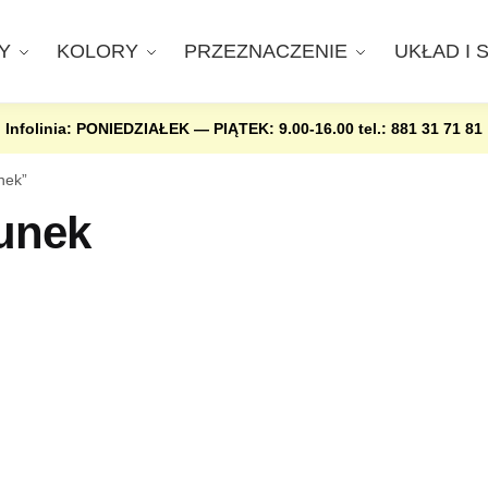
Y
KOLORY
PRZEZNACZENIE
UKŁAD I 
Infolinia: PONIEDZIAŁEK — PIĄTEK: 9.00-16.00
tel.: 881 31 71 81
nek”
sunek