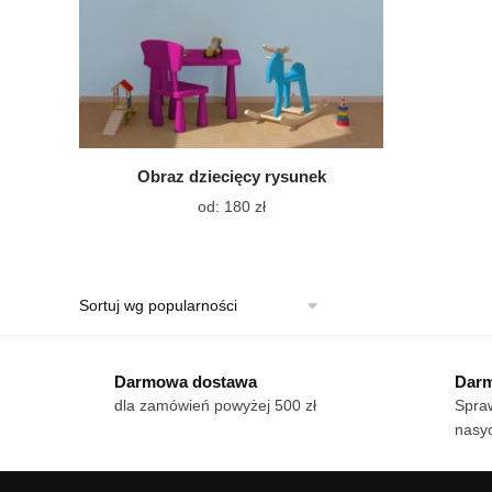
Obraz dziecięcy rysunek
Ten
od:
180
zł
produkt
ma
wiele
wariantów.
Opcje
można
wybrać
Darmowa dostawa
Darm
na
dla zamówień powyżej 500 zł
Spraw
stronie
nasy
produktu