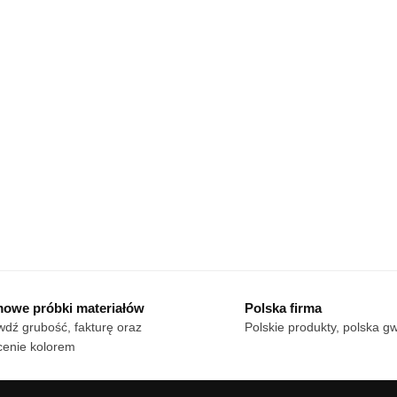
owe próbki materiałów
Polska firma
dź grubość, fakturę oraz
Polskie produkty, polska g
cenie kolorem