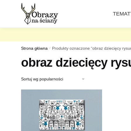
Skip
Skip
to
to
TEMAT
navigation
content
Strona główna
/
Produkty oznaczone “obraz dziecięcy rysu
obraz dziecięcy ry