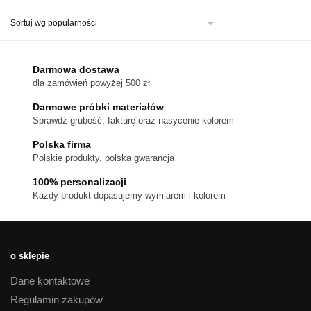
ma
wiele
wariantów.
Opcje
można
Darmowa dostawa
wybrać
dla zamówień powyżej 500 zł
na
stronie
Darmowe próbki materiałów
produktu
Sprawdź grubość, fakturę oraz nasycenie kolorem
Polska firma
Polskie produkty, polska gwarancja
100% personalizacji
Kazdy produkt dopasujemy wymiarem i kolorem
o sklepie
Dane kontaktowe
Regulamin zakupów