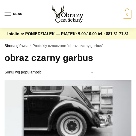
Skip
Skip
to
to
MENU
0
navigation
content
Infolinia: PONIEDZIAŁEK — PIĄTEK: 9.00-16.00
tel.: 881 31 71 81
Strona główna
/
Produkty oznaczone “obraz czarny garbus”
obraz czarny garbus