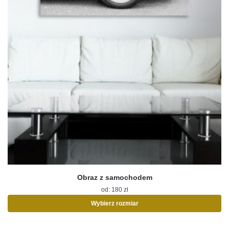
Obraz z samochodem
od:
180
zł
Wybierz rozmiar
Ten
produkt