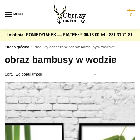
Skip
Skip
to
to
MENU
0
navigation
content
Infolinia: PONIEDZIAŁEK — PIĄTEK: 9.00-16.00
tel.: 881 31 71 81
Strona główna
/
Produkty oznaczone “obraz bambusy w wodzie”
obraz bambusy w wodzie