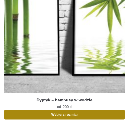
Dyptyk – bambusy w wodzie
od:
200
zł
Wybierz rozmiar
Ten
produkt