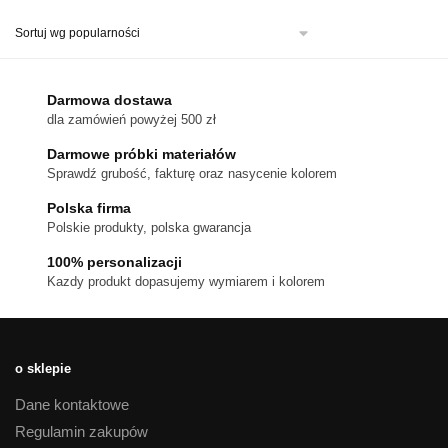
ma
wiele
wariantów.
Opcje
można
Darmowa dostawa
wybrać
dla zamówień powyżej 500 zł
na
stronie
Darmowe próbki materiałów
produktu
Sprawdź grubość, fakturę oraz nasycenie kolorem
Polska firma
Polskie produkty, polska gwarancja
100% personalizacji
Kazdy produkt dopasujemy wymiarem i kolorem
o sklepie
Dane kontaktowe
Regulamin zakupów