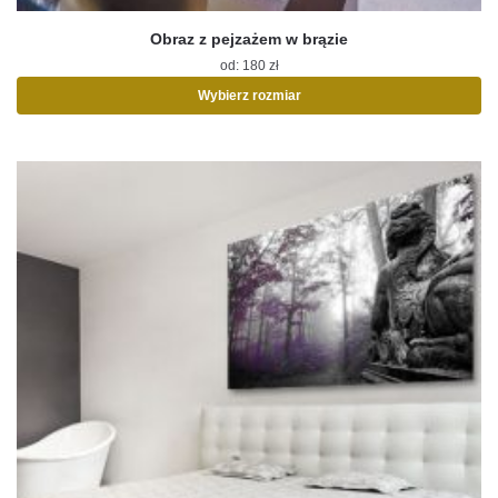
Obraz z pejzażem w brązie
od:
180
zł
Wybierz rozmiar
Ten
produkt
ma
wiele
wariantów.
Opcje
można
wybrać
na
stronie
produktu