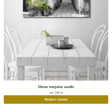
Obraz miejskie zaułki
od:
180
zł
Wybierz rozmiar
Ten
produkt