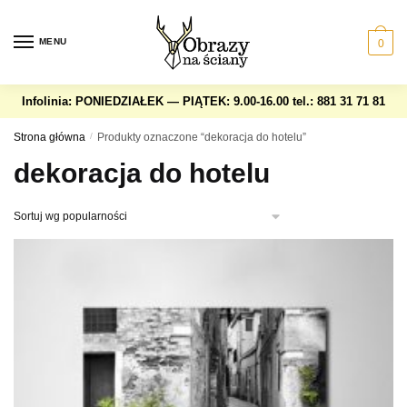
Skip
Skip
to
to
MENU
0
navigation
content
Infolinia: PONIEDZIAŁEK — PIĄTEK: 9.00-16.00
tel.: 881 31 71 81
Strona główna
/
Produkty oznaczone “dekoracja do hotelu”
dekoracja do hotelu