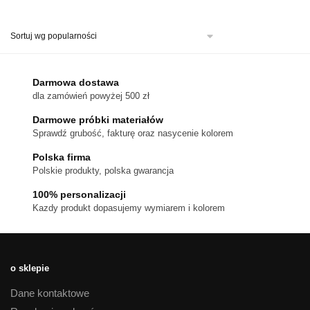
produkt
ma
wiele
wariantów.
Opcje
można
Darmowa dostawa
wybrać
dla zamówień powyżej 500 zł
na
stronie
Darmowe próbki materiałów
produktu
Sprawdź grubość, fakturę oraz nasycenie kolorem
Polska firma
Polskie produkty, polska gwarancja
100% personalizacji
Kazdy produkt dopasujemy wymiarem i kolorem
o sklepie
Dane kontaktowe