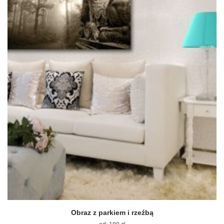
na
stronie
produktu
Obraz z parkiem i rzeźbą