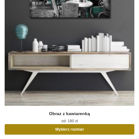
Obraz z kawiarenką
od:
180
zł
Wybierz rozmiar
Ten