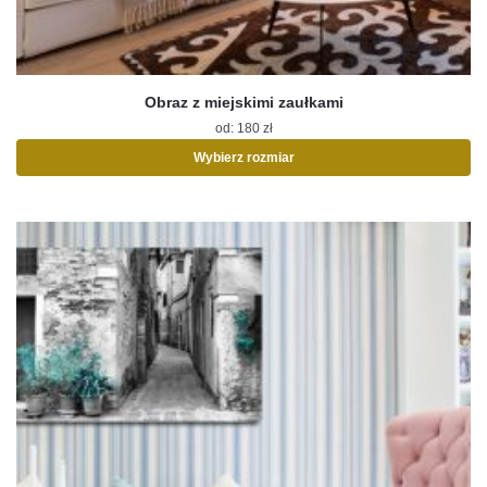
Obraz z miejskimi zaułkami
od:
180
zł
Wybierz rozmiar
Ten
produkt
ma
wiele
wariantów.
Opcje
można
wybrać
na
stronie
produktu