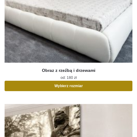
Obraz z rzeźbą i drzewami
od:
180
zł
Wybierz rozmiar
Ten
produkt
ma
wiele
wariantów.
Opcje
można
wybrać