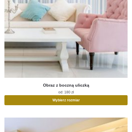
Obraz z boczną uliczką
od:
180
zł
Wybierz rozmiar
Ten
produkt
ma
wiele
wariantów.